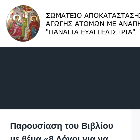
Skip
to
content
Παρουσίαση του Βιβλίου
με θέμα «8 Λόγοι για να