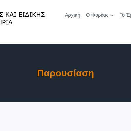
Αρχική
Ο Φορέας
Το Έ
Παρουσίαση