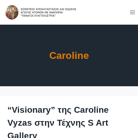
Skip
to
content
Caroline
“Visionary” της Caroline
Vyzas στην Τέχνης S Art
Gallery