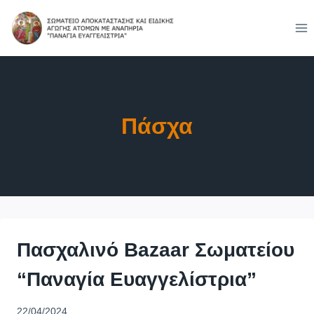
Skip
to
content
Πάσχα
Πασχαλινό Bazaar Σωματείου
“Παναγία Ευαγγελίστρια”
22/04/2024