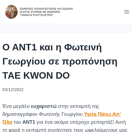
Skip
to
content
Ο ΑΝΤ1 και η Φωτεινή
Γεωργίου σε προπόνηση
TAE KWON DO
03/12/2022
Ένα μεγάλο
ευχαριστώ
στην εκπομπή της
δημοσιογράφου Φωτεινής Γεωργίου
Υγεία Πάνω Απ’
Όλα
του
ΑΝΤ1
για ένα ακόμα υπέροχο ρεπορτάζ! Αυτή
τη φορά η εκπομπή συνάντησε τους ωφελούμενους μας