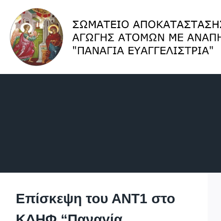
Skip
to
content
Επίσκεψη του ΑΝΤ1 στο
ΚΔΗΦ “Παναγία