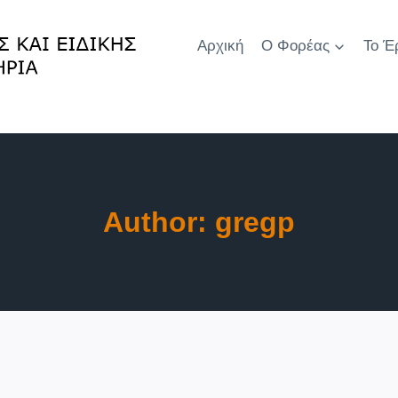
Αρχική
Ο Φορέας
Το Έ
Author: gregp