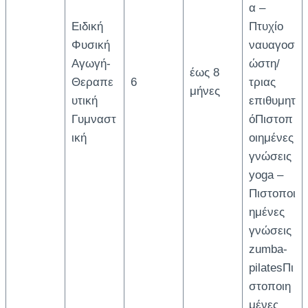
α –
Ειδική
Πτυχίο
Φυσική
ναυαγοσ
Αγωγή-
ώστη/
έως 8
Θεραπε
6
τριας
μήνες
υτική
επιθυμητ
Γυμναστ
όΠιστοπ
ική
οιημένες
γνώσεις
yoga –
Πιστοποι
ημένες
γνώσεις
zumba-
pilatesΠι
στοποιη
μένες