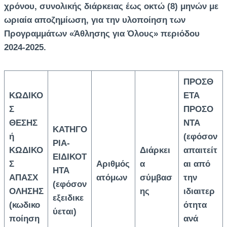
χρόνου, συνολικής διάρκειας έως οκτώ (8) μηνών με
ωριαία αποζημίωση, για την υλοποίηση των
Προγραμμάτων «Άθλησης για Όλους» περιόδου
2024-2025.
ΠΡΟΣΘ
ΚΩΔΙΚΟ
ΕΤΑ
Σ
ΠΡΟΣΟ
ΘΕΣΗΣ
ΝΤΑ
ΚΑΤΗΓΟ
ή
(εφόσον
ΡΙΑ-
ΚΩΔΙΚΟ
Διάρκει
απαιτείτ
ΕΙΔΙΚΟΤ
Σ
Αριθμός
α
αι από
ΗΤΑ
ΑΠΑΣΧ
ατόμων
σύμβασ
την
(εφόσον
ΟΛΗΣΗΣ
ης
ιδιαιτερ
εξειδικε
(κωδικο
ότητα
ύεται)
ποίηση
ανά