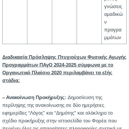
γνώσεις
ομαδικώ
ν
προγρα
μμάτων
Διαδικασία Πρόσληψης Πτυχιούχων Φυσικής Αγωγής
Προγραμμάτων ΠΑγΟ 2024-2025 σύμφωνα με το
Οργανωτικό Πλαίσιο 2020 περιλαμβάνει τα εξής
στάδια:
– Ανακοίνωση Προκήρυξης:
Δημοσίευση της
περίληψης της ανακοίνωσης σε δύο ημερήσιες
εφημερίδες “Λόγος” και “Δημότης” και ολόκληρο το
σχέδιο προκήρυξης στην ιστοσελίδα του Φορέα που
περιέχει όλες τις απαραίτητες πληροφορίες σχετικά με