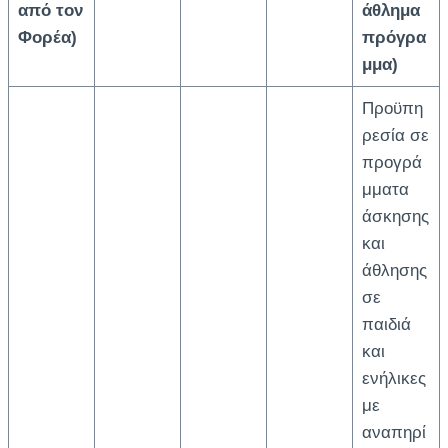
από τον
άθλημα
Φορέα)
πρόγρα
μμα)
Προϋπη
ρεσία σε
προγρά
μματα
άσκησης
και
άθλησης
σε
παιδιά
και
ενήλικες
με
αναπηρί