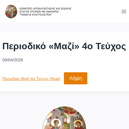
Skip
to
content
Περιοδικό «Μαζί» 4ο Τεύχος
09/04/2026
Λήψη
Περιοδικό Μαζί 4o Τεύχος Read