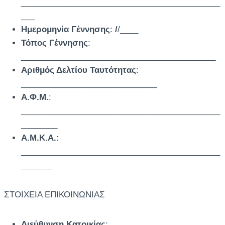
____________________________________________
___
Ημερομηνία Γέννησης
:
/
/____
Τόπος Γέννησης
:
___________________________________________
Αριθμός Δελτίου Ταυτότητας
:
______________________________
Α.Φ.Μ.
:
____________________________________________
________
Α.Μ.Κ.Α.
:
____________________________________________
_______
ΣΤΟΙΧΕΙΑ ΕΠΙΚΟΙΝΩΝΙΑΣ
Διεύθυνση Κατοικίας
: